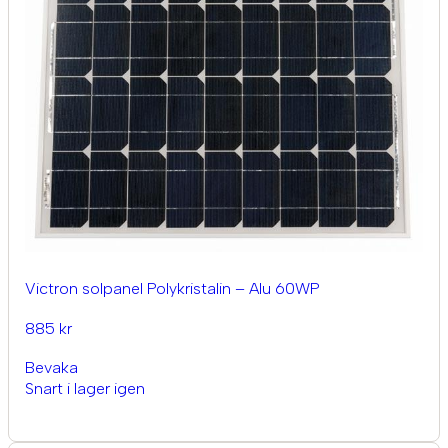
Victron solpanel Polykristalin – Alu 60WP
885 kr
Bevaka
Snart i lager igen