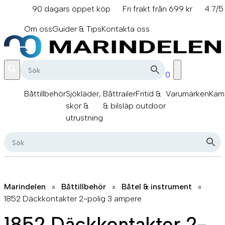
Hoppa
90 dagars öppet köp
Fri frakt från 699 kr
4.7/5
till
info@marindelen.se
innehåll
Om oss
Guider & Tips
Kontakta oss
0
Båttillbehör
Sjökläder,
Båttrailer
Fritid &
Varumärken
Kam
skor &
& bilsläp
outdoor
utrustning
Marindelen
»
Båttillbehör
»
Båtel & instrument
»
1852 Däckkontakter 2-polig 3 ampere
1852 Däckkontakter 2-