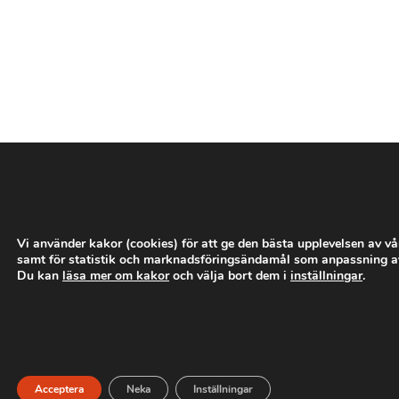
­
­
­
­
­
Vi använder kakor (cookies) för att ge den bästa upplevelsen av v
samt för statistik och marknadsföringsändamål som anpassning a
Du kan
läsa mer om kakor
och välja bort dem i
inställningar
.
­
­
­
­
­
Acceptera
Neka
Inställningar