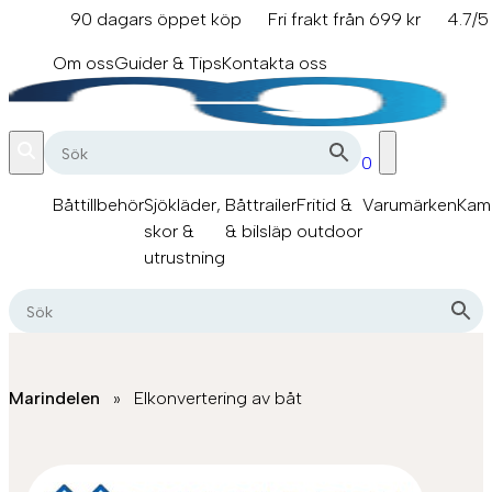
90 dagars öppet köp
Fri frakt från 699 kr
4.7/5
info@marindelen.se
Om oss
Guider & Tips
Kontakta oss
0
Båttillbehör
Sjökläder,
Båttrailer
Fritid &
Varumärken
Kam
skor &
& bilsläp
outdoor
utrustning
Marindelen
»
Elkonvertering av båt