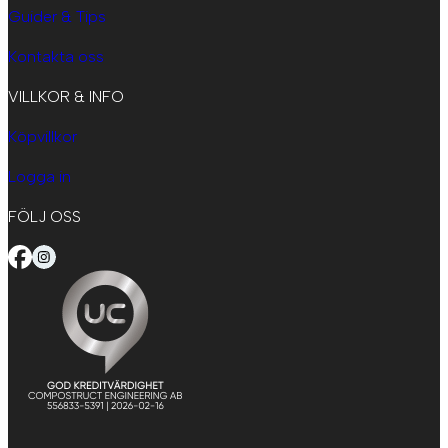
Guider & Tips
Kontakta oss
VILLKOR & INFO
Köpvillkor
Logga in
FÖLJ OSS