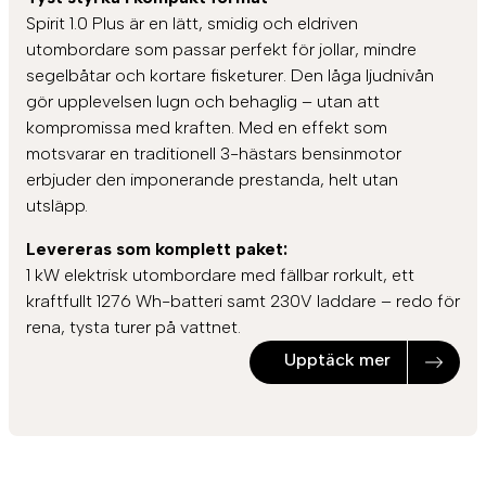
Spirit 1.0 Plus är en lätt, smidig och eldriven
utombordare som passar perfekt för jollar, mindre
segelbåtar och kortare fisketurer. Den låga ljudnivån
gör upplevelsen lugn och behaglig – utan att
kompromissa med kraften. Med en effekt som
motsvarar en traditionell 3-hästars bensinmotor
erbjuder den imponerande prestanda, helt utan
utsläpp.
Levereras som komplett paket:
1 kW elektrisk utombordare med fällbar rorkult, ett
kraftfullt 1276 Wh-batteri samt 230V laddare – redo för
rena, tysta turer på vattnet.
Upptäck mer