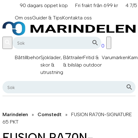
Hoppa
90 dagars öppet köp
Fri frakt från 699 kr
4.7/5
till
info@marindelen.se
innehåll
Om oss
Guider & Tips
Kontakta oss
0
Båttillbehör
Sjökläder,
Båttrailer
Fritid &
Varumärken
Kam
skor &
& bilsläp
outdoor
utrustning
Marindelen
»
Comstedt
»
FUSION RA70N-SIGNATURE
65 PKT
FUSION RA70N-