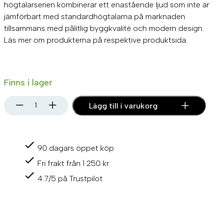
högtalarserien kombinerar ett enastående ljud som inte är
jämförbart med standardhögtalarna på marknaden
tillsammans med pålitlig byggkvalité och modern design.
Läs mer om produkterna på respektive produktsida.
Finns i lager
F
Lägg till i varukorg
U
S
I
O
90 dagars öppet köp
N
R
Fri frakt från 1 250 kr
A
7
4.7/5 på Trustpilot
0
N
-
S