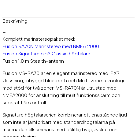
I
G
N
A
Beskrivning
T
U
+
R
Komplett marinstereopaket med:
E
Fusion RA70N Marinstereo med NMEA 2000
6
Fusion Signature 6.5? Classic högtalare
5
Fusion 1,8 m Stealth-antenn
P
K
T
Fusion MS-RA70 är en elegant marinstereo med IPX7
m
klassning, inbyggd bluetooth och Multi-zone teknologi
ä
med stöd för två zoner. MS-RA70N är utrustad med
n
NMEA2000 för anslutning till multifunktionsskärm och
g
d
separat fjärrkontroll.
Signature högtalarserien kombinerar ett enastående ljud
som inte är jämförbart med standardhögtalarna på
marknaden tillsammans med pålitlig byggkvalité och
modern design.