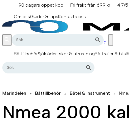
Hoppa
90 dagars öppet köp
Fri frakt från 699 kr
4.7/5
till
info@marindelen.se
innehåll
Om oss
Guider & Tips
Kontakta oss
0
Båttillbehör
Sjökläder, skor & utrustning
Båttrailer & bilsl
Marindelen
»
Båttillbehör
»
Båtel & instrument
»
Nmea
Nmea 2000 kab