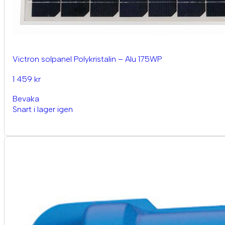
Victron solpanel Polykristalin – Alu 175WP
1 459 kr
Bevaka
Snart i lager igen