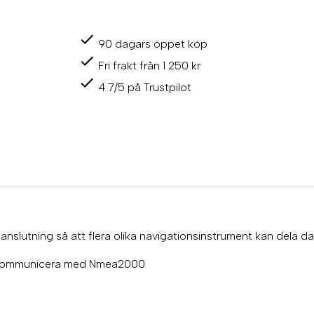
e
a
2
90 dagars öppet köp
0
0
Fri frakt från 1 250 kr
0
k
4.7/5 på Trustpilot
a
b
e
l
6
m
e
t
e
r
m
slutning så att flera olika navigationsinstrument kan dela da
ä
n
 kommunicera med Nmea2000
g
d