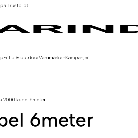
 på Trustpilot
äp
Fritid & outdoor
Varumärken
Kampanjer
 2000 kabel 6meter
el 6meter