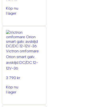
Köp nu
I lager
Victron omformare
Orion smart galv.
avskiljd DC/DC 12-
12V-36
3 790 kr
Köp nu
I lager