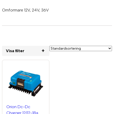
Omformare 12V, 24V, 36V
+
Visa filter
+
VARUMÄRKE
Victron
(19)
Orion Dc-Dc
Charger 12/12-18a