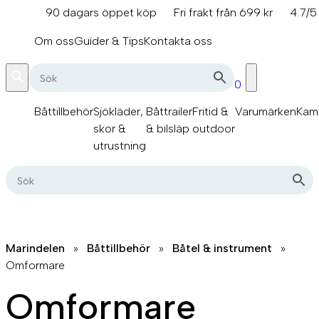
Hoppa
90 dagars öppet köp
Fri frakt från 699 kr
4.7/5
till
info@marindelen.se
innehåll
Om oss
Guider & Tips
Kontakta oss
0
Båttillbehör
Sjökläder,
Båttrailer
Fritid &
Varumärken
Kam
skor &
& bilsläp
outdoor
utrustning
Marindelen
»
Båttillbehör
»
Båtel & instrument
»
Omformare
Omformare