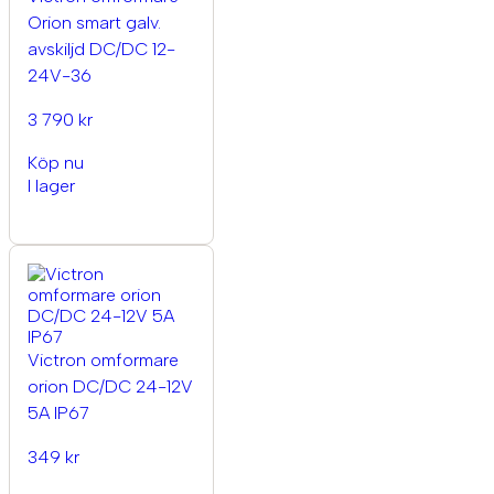
Orion smart galv.
avskiljd DC/DC 12-
24V-36
3 790 kr
Köp nu
I lager
Victron omformare
orion DC/DC 24-12V
5A IP67
349 kr