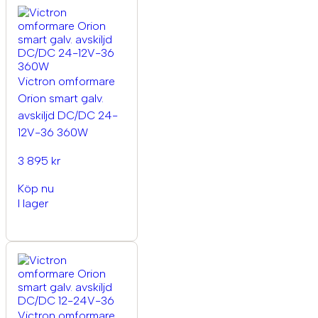
Victron omformare
Orion smart galv.
avskiljd DC/DC 24-
12V-36 360W
3 895 kr
Köp nu
I lager
Victron omformare