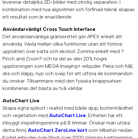
levererar detaljrika 2D-bilder med otrolig separation. I
kombination med nya algoritmer och förfinad teknik skapas
ett resultat som är enastående.
Användarvänligt Cross Touch Interface
Det användarvänliga gränssnittet gör APEX enkelt att
använda. Växla mellan olika funktioner utan att förlora
uppsikten över karta och ekolod. Zomma enkelt med ?
Pinch and Zoom? och ta del av den 20% högre
upplösningen som MEGA Imaging+ erbjuder. Peka och håll,
dra och släpp, nyp och svep för att utföra de kommandon
du önskar. Tillsammans med den fysiska knappsatsen
kombineras det bästa av två världar.
AutoChart Live
Skapa egna sjökort i realtid med både djup, bottenhårdhet
och vegetation med
AutoChart Live
. Enheten har ett
inbyggt inspelningsminne på 8 timmar. Önskar man utöka
detta finns
AutoChart ZeroLine kort
som tillbehör nedan.
Kortet erbjuder över långt över 2000 timmars kartläggning.