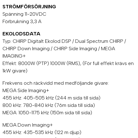
STRÖMFÖRSÖRJNING
Spänning 11-20VDC
Förbrukning 3,3 A
EKOLODSDATA
Typ: CHIRP Digitalt Ekolod DSP / Dual Spectrum CHIRP /
CHIRP Down Imaging / CHIRP Side Imaging / MEGA
IMAGING+
Effekt: 8000W (PTP) 1000W (RMS), (För full effekt krävs en
1kW givare)
Frekvens och räckvidd med medföljande givare:
MEGA Side Imaging+
455 kHz: 405-505 kHz (244 m sida till sida)
800 kHz: 780-840 kHz (76m sida till sida)
MEGA: 1050-1175 kHz (150m sida till sida)
MEGA Down Imaging+
455 kHz: 435-535 kHz (122 m djup)