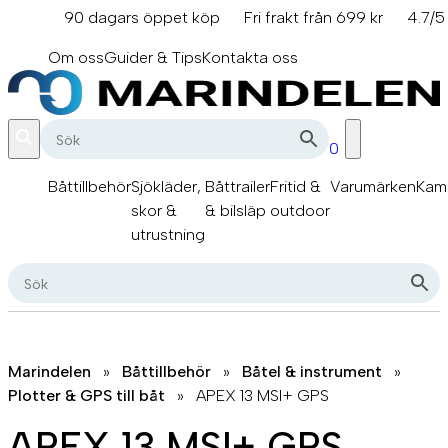
Hoppa
90 dagars öppet köp
Fri frakt från 699 kr
4.7/5
till
info@marindelen.se
innehåll
Om oss
Guider & Tips
Kontakta oss
0
Båttillbehör
Sjökläder,
Båttrailer
Fritid &
Varumärken
Kam
skor &
& bilsläp
outdoor
utrustning
Marindelen
»
Båttillbehör
»
Båtel & instrument
»
Plotter & GPS till båt
»
APEX 13 MSI+ GPS
APEX 13 MSI+ GPS