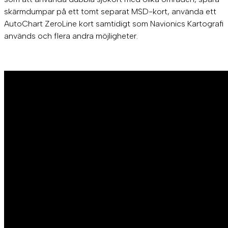
skärmdumpar på ett tomt separat MSD-kort, använda ett
AutoChart ZeroLine kort samtidigt som Navionics Kartografi
används och flera andra möjligheter.