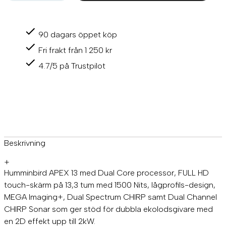
E
X
1
90 dagars öppet köp
3
M
Fri frakt från 1 250 kr
S
I
4.7/5 på Trustpilot
+
G
P
S
m
ä
n
g
Beskrivning
d
+
Humminbird APEX 13 med Dual Core processor, FULL HD
touch-skärm på 13,3 tum med 1500 Nits, lågprofils-design,
MEGA Imaging+, Dual Spectrum CHIRP samt Dual Channel
CHIRP Sonar som ger stöd för dubbla ekolodsgivare med
en 2D effekt upp till 2kW.