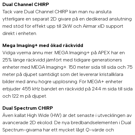
Dual Channel CHIRP
Tack vare Dual Channel CHIRP kan man nu ansluta
ytterligare en separat 2D givare på en dedikerad anslutning
med stöd för effekt upp till 2kW och Airmar xID support
direkt i enheten.
Mega Imaging+ med ökad räckvidd
Vidga vyerna ännu mer. MEGA Imaging+ på APEX har en
25% länge räckvidd jämfört med tidigare generationers
enheter med MEGA Imaging+. 150 meter sida till sida och 75
meter på djupet samtidigt som det levererar kristallklara
bilder med ännu högre upplösning. För MEGA+ enheter
erbjuder 455 kHz bandet en räckvidd på 244 m sida till sida
och 122 m på djupet.
Dual Spectrum CHIRP
Även kallat High Wide (HW) är det senaste i utvecklingen av
avancerade 2D ekolod. De nya bredbandselementen i Dual
Spectrum-givarna har ett mycket lågt Q-värde och