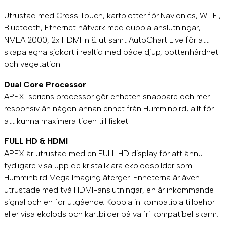
Utrustad med Cross Touch, kartplotter för Navionics, Wi-Fi,
Bluetooth, Ethernet nätverk med dubbla anslutningar,
NMEA 2000, 2x HDMI in & ut samt AutoChart Live för att
skapa egna sjökort i realtid med både djup, bottenhårdhet
och vegetation.
Dual Core Processor
APEX-seriens processor gör enheten snabbare och mer
responsiv än någon annan enhet från Humminbird, allt för
att kunna maximera tiden till fisket.
FULL HD & HDMI
APEX är utrustad med en FULL HD display för att ännu
tydligare visa upp de kristallklara ekolodsbilder som
Humminbird Mega Imaging återger. Enheterna är även
utrustade med två HDMI-anslutningar, en är inkommande
signal och en för utgående. Koppla in kompatibla tillbehör
eller visa ekolods och kartbilder på valfri kompatibel skärm.