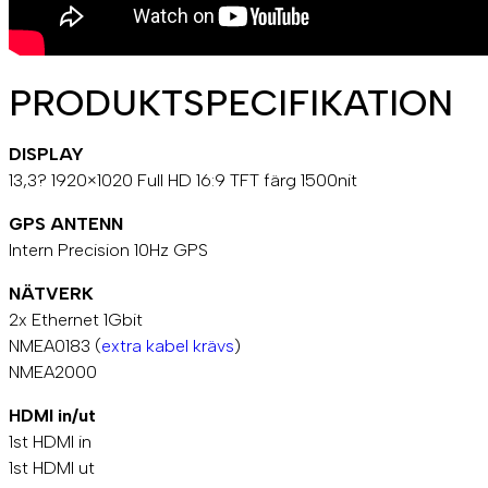
PRODUKTSPECIFIKATION
DISPLAY
13,3? 1920×1020 Full HD 16:9 TFT färg 1500nit
GPS ANTENN
Intern Precision 10Hz GPS
NÄTVERK
2x Ethernet 1Gbit
NMEA0183 (
extra kabel krävs
)
NMEA2000
HDMI in/ut
1st HDMI in
1st HDMI ut