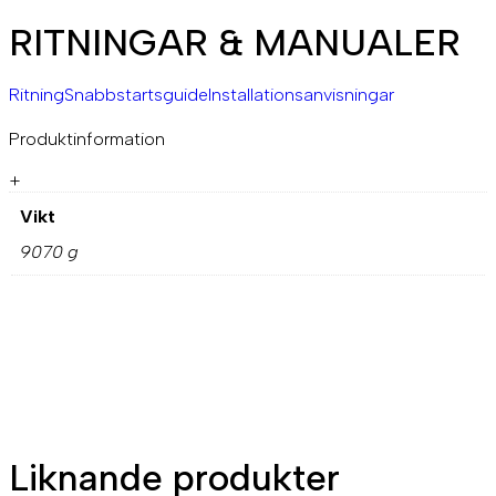
RITNINGAR & MANUALER
Ritning
Snabbstartsguide
Installationsanvisningar
Produktinformation
+
Vikt
9070 g
Liknande produkter