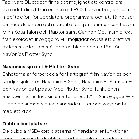
Tack vare Bluetooth finns det möjlighet att kontrollera
ekolodet direkt från en trådlöst RC2 fjärrkontroll, ansluta sin
mobiltelefon för uppdatera programvara och att få notiser
om meddelanden och samtal direkt på skärmen samt styra
Minn Kota Talon och Raptor samt Cannon Optimum direkt
från ekolodet. Inbyggd Wi-Fi möjliggör också ett brett val
av kommunikationsmöjligheter, bland annat stöd för
Navionics Plotter Sync.
Navionics sjökort & Plotter Sync
Enheterna är förberedda för kartografi från Navionics och
stödjer sjökorten Navionics+ Small, Navionics+, Platinum+
och Navionics Update. Med Plotter Sync-funktionen
ansluter man enkelt sin smartphone till APEX inbyggda Wi-
Fi och delar med sig av planerade rutter och waypoints
med ett klick.
Dubbla kortplatser
De dubbla MSD-kort platserna tillhandahåller funktioner
som att använda dubbla sjökort med olika områden, spara