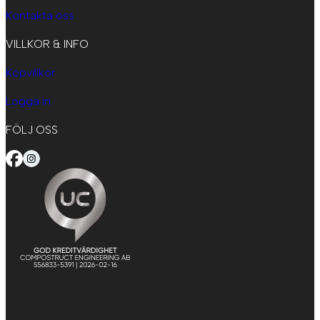
Kontakta oss
VILLKOR & INFO
Köpvillkor
Logga in
FÖLJ OSS