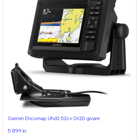
Garmin Ehcomap Uhd2 52cv Gt20 givare
5 899 kr