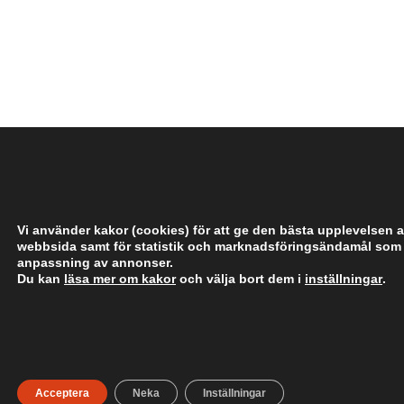
­
­
­
­
­
Vi använder kakor (cookies) för att ge den bästa upplevelsen a
webbsida samt för statistik och marknadsföringsändamål som
anpassning av annonser.
Du kan
läsa mer om kakor
och välja bort dem i
inställningar
.
­
­
­
­
­
Acceptera
Neka
Inställningar