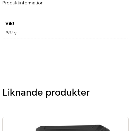
Produktinformation
m
ä
+
n
g
Vikt
d
190 g
Liknande produkter