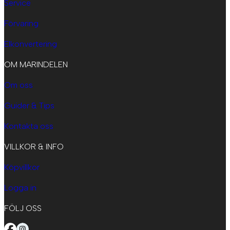
Service
Förvaring
Elkonvertering
OM MARINDELEN
Om oss
Guider & Tips
Kontakta oss
VILLKOR & INFO
Köpvillkor
Logga in
FÖLJ OSS