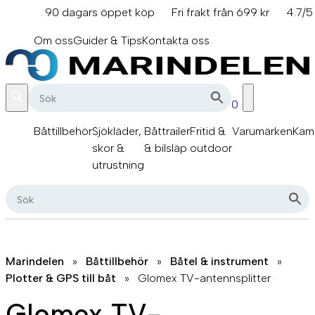
Hoppa
90 dagars öppet köp
Fri frakt från 699 kr
4.7/5
till
info@marindelen.se
innehåll
Om oss
Guider & Tips
Kontakta oss
0
Båttillbehör
Sjökläder,
Båttrailer
Fritid &
Varumärken
Kam
skor &
& bilsläp
outdoor
utrustning
Marindelen
»
Båttillbehör
»
Båtel & instrument
»
Plotter & GPS till båt
»
Glomex TV-antennsplitter
Glomex TV-