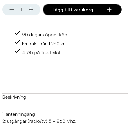
G
Lägg till i varukorg
l
o
m
e
90 dagars öppet köp
x
T
Fri frakt från 1 250 kr
V
-
4.7/5 på Trustpilot
a
n
t
e
n
n
s
p
Beskrivning
l
i
+
t
1: antenningång
t
2: utgångar (radio/tv) 5 – 860 Mhz.
e
r