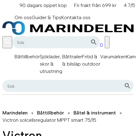
Hoppa
90 dagars öppet köp
Fri frakt från 699 kr
4.7/5
till
info@marindelen.se
innehåll
Om oss
Guider & Tips
Kontakta oss
0
Båttillbehör
Sjökläder,
Båttrailer
Fritid &
Varumärken
Kam
skor &
& bilsläp
outdoor
utrustning
Marindelen
»
Båttillbehör
»
Båtel & instrument
»
Victron solcellsregulator MPPT smart 75/15
Victron