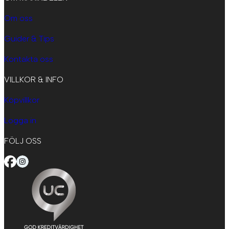
Om oss
Guider & Tips
Kontakta oss
VILLKOR & INFO
Köpvillkor
Logga in
FÖLJ OSS