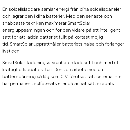
m
En solcellsladdare samlar energi från dina solcellspaneler
a
och lagrar den i dina batterier. Med den senaste och
r
t
snabbaste tekniken maximerar SmartSolar
7
energiuppsamlingen och för den vidare på ett intelligent
5
sätt för att ladda batteriet fullt på kortast möjlig
/
1
tid. SmartSolar upprätthåller batteriets hälsa och förlänger
5
livstiden.
m
ä
SmartSolar-laddningsstyrenheten laddar till och med ett
n
kraftigt urladdat batteri. Den kan arbeta med en
g
batterispänning så låg som 0 V förutsatt att cellerna inte
d
har permanent sulfaterats eller på annat sätt skadats.