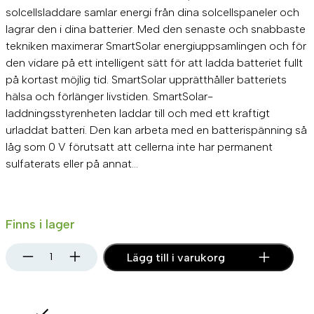
solcellsladdare samlar energi från dina solcellspaneler och
lagrar den i dina batterier. Med den senaste och snabbaste
tekniken maximerar SmartSolar energiuppsamlingen och för
den vidare på ett intelligent sätt för att ladda batteriet fullt
på kortast möjlig tid. SmartSolar upprätthåller batteriets
hälsa och förlänger livstiden. SmartSolar-
laddningsstyrenheten laddar till och med ett kraftigt
urladdat batteri. Den kan arbeta med en batterispänning så
låg som 0 V förutsatt att cellerna inte har permanent
sulfaterats eller på annat…
Finns i lager
V
Lägg till i varukorg
i
c
t
r