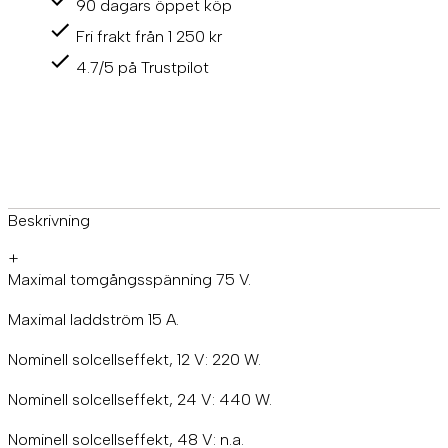
90 dagars öppet köp
o
n
Fri frakt från 1 250 kr
s
o
4.7/5 på Trustpilot
l
c
e
l
l
s
r
e
Beskrivning
g
u
+
l
Maximal tomgångsspänning 75 V.
a
t
Maximal laddström 15 A.
o
r
Nominell solcellseffekt, 12 V: 220 W.
M
P
Nominell solcellseffekt, 24 V: 440 W.
P
T
Nominell solcellseffekt, 48 V: n.a.
s