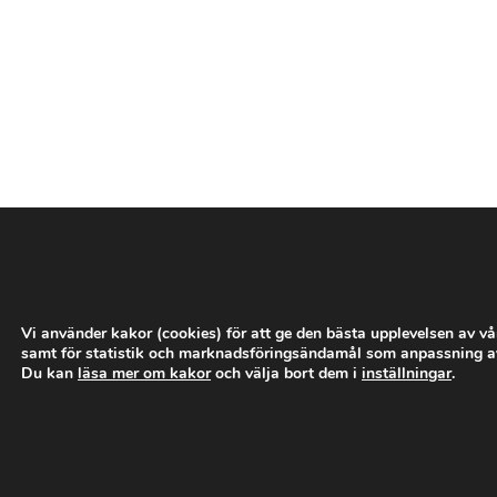
­
­
­
­
­
Vi använder kakor (cookies) för att ge den bästa upplevelsen av v
samt för statistik och marknadsföringsändamål som anpassning a
Du kan
läsa mer om kakor
och välja bort dem i
inställningar
.
­
­
­
­
­