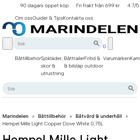
Hoppa
90 dagars öppet köp
Fri frakt från 699 kr
4.7/5
till
info@marindelen.se
innehåll
Om oss
Guider & Tips
Kontakta oss
0
Båttillbehör
Sjökläder,
Båttrailer
Fritid &
Varumärken
Kam
skor &
& bilsläp
outdoor
utrustning
Marindelen
»
Båttillbehör
»
Båtvård & underhåll
»
Hempel Mille Light Copper Dove White 0,75L
Hempel Mille Light