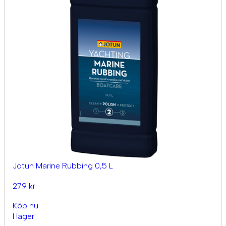
Jotun Marine Rubbing 0,5 L
279 kr
Köp nu
I lager