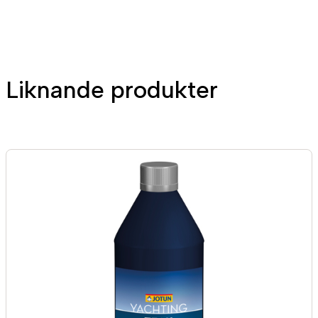
n
g
d
Liknande produkter