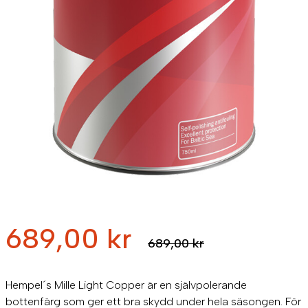
D
D
689,00
kr
689,00
kr
e
e
t
t
Hempel´s Mille Light Copper är en självpolerande
u
n
bottenfärg som ger ett bra skydd under hela säsongen. För