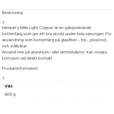
h
t
:
t
v
6
C
Beskrivning
o
a
8
p
+
r
9
p
Hempel´s Mille Light Copper är en självpolerande
e
:
,
bottenfärg som ger ett bra skydd under hela säsongen. För
r
användning som bottenfärg på glasfiber-, trä-, plywood,
6
0
D
och stålbåtar.
o
8
0
v
Använd inte på aluminium- eller lättmetallytor. Kan orsaka
9
e
korrosion vid direkt kontakt.
W
,
k
h
Produktinformation
i
0
r
t
0
.
+
e
0
Vikt
,
k
800 g
7
5
r
L
.
m
ä