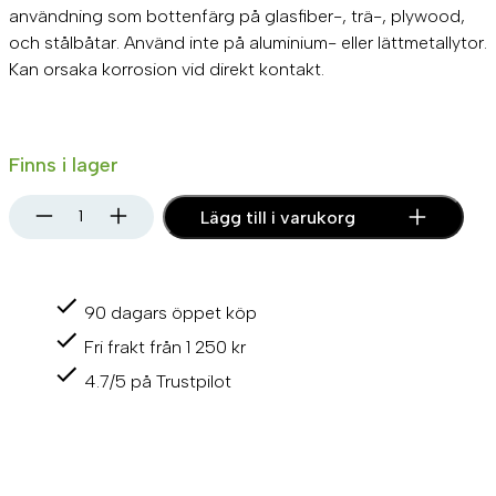
r
u
användning som bottenfärg på glasfiber-, trä-, plywood,
s
v
och stålbåtar. Använd inte på aluminium- eller lättmetallytor.
p
a
Kan orsaka korrosion vid direkt kontakt.
r
r
u
a
n
n
Finns i lager
g
d
H
Lägg till i varukorg
l
e
e
m
i
p
p
g
r
e
90 dagars öppet köp
l
a
i
M
Fri frakt från 1 250 kr
p
s
i
l
4.7/5 på Trustpilot
r
e
l
i
t
e
L
s
ä
i
e
r
g