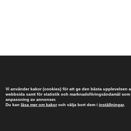
­
­
­
­
­
Vi använder kakor (cookies) för att ge den bästa upplevelsen a
webbsida samt för statistik och marknadsföringsändamål som
anpassning av annonser.
Du kan
läsa mer om kakor
och välja bort dem i
inställningar
.
­
­
­
­