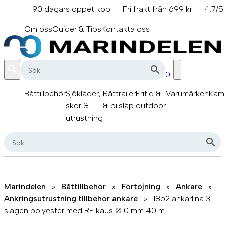
Hoppa
90 dagars öppet köp
Fri frakt från 699 kr
4.7/5
till
info@marindelen.se
innehåll
Om oss
Guider & Tips
Kontakta oss
0
Båttillbehör
Sjökläder,
Båttrailer
Fritid &
Varumärken
Kam
skor &
& bilsläp
outdoor
utrustning
Marindelen
»
Båttillbehör
»
Förtöjning
»
Ankare
»
Ankringsutrustning tillbehör ankare
»
1852 ankarlina 3-
slagen polyester med RF kaus Ø10 mm 40 m