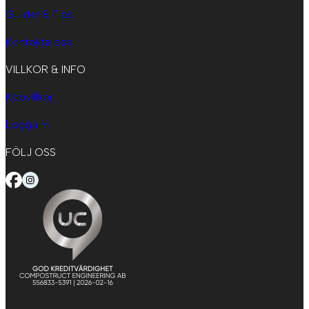
Guider & Tips
Kontakta oss
VILLKOR & INFO
Köpvillkor
Logga in
FÖLJ OSS