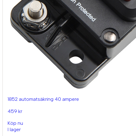
1852 automatsäkring 40 ampere
459 kr
Köp nu
I lager