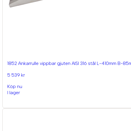
1852 Ankarrulle vippbar gjuten AISI 316 stål L-410mm B-8
5 539 kr
Köp nu
I lager