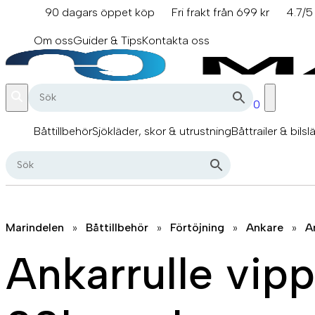
Hoppa
90 dagars öppet köp
Fri frakt från 699 kr
4.7/5
till
info@marindelen.se
innehåll
Om oss
Guider & Tips
Kontakta oss
0
Båttillbehör
Sjökläder, skor & utrustning
Båttrailer & bilsl
Marindelen
»
Båttillbehör
»
Förtöjning
»
Ankare
»
A
Ankarrulle vipp