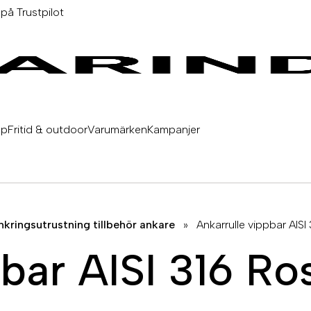
 på Trustpilot
äp
Fritid & outdoor
Varumärken
Kampanjer
nkringsutrustning tillbehör ankare
»
Ankarrulle vippbar AISI
bar AISI 316 Rost