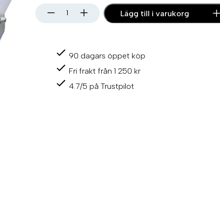
A
Lägg till i varukorg
n
k
a
r
90 dagars öppet köp
r
u
Fri frakt från 1 250 kr
l
l
4.7/5 på Trustpilot
e
v
i
p
p
b
a
r
A
I
S
I
3
1