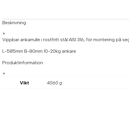
Beskrivning
+
Vippbar ankarrulle i rostfritt stål AISI 316, för montering på 
L-585mm B-80mm 10-20kg ankare
Produktinformation
+
Vikt
4060 g