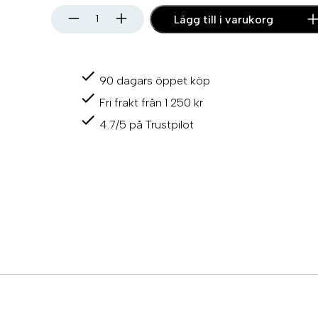
L
Lägg till i varukorg
o
f
r
a
90 dagars öppet köp
n
s
Fri frakt från 1 250 kr
D
o
4.7/5 på Trustpilot
r
a
d
o
a
n
k
a
r
s
p
e
l
8