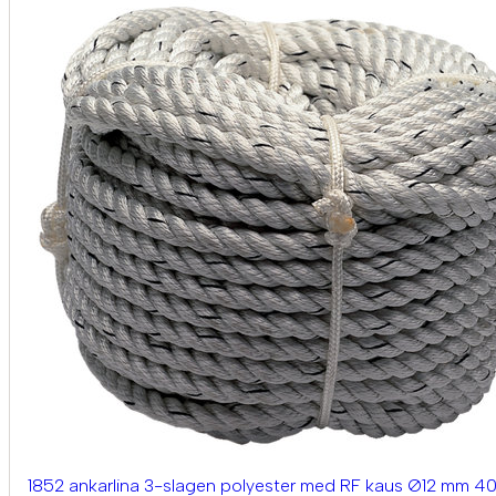
1852 ankarlina 3-slagen polyester med RF kaus Ø12 mm 4