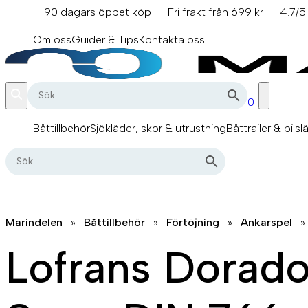
Hoppa
90 dagars öppet köp
Fri frakt från 699 kr
4.7/5
till
info@marindelen.se
innehåll
Om oss
Guider & Tips
Kontakta oss
0
Båttillbehör
Sjökläder, skor & utrustning
Båttrailer & bilsl
Marindelen
»
Båttillbehör
»
Förtöjning
»
Ankarspel
»
Lofrans Dorado