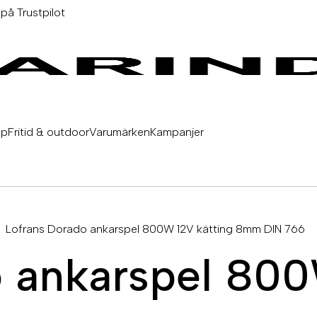
 på Trustpilot
äp
Fritid & outdoor
Varumärken
Kampanjer
Lofrans Dorado ankarspel 800W 12V kätting 8mm DIN 766
 ankarspel 800