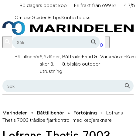
Hoppa
90 dagars öppet köp
Fri frakt från 699 kr
4.7/5
till
info@marindelen.se
innehåll
Om oss
Guider & Tips
Kontakta oss
0
Båttillbehör
Sjökläder,
Båttrailer
Fritid &
Varumärken
Kam
skor &
& bilsläp
outdoor
utrustning
Marindelen
»
Båttillbehör
»
Förtöjning
»
Lofrans
Thetis 7003 trådlös fjärrkontroll med kedjeräknare
Lofrans Thetis 7003