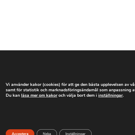
­
­
­
­
­
Vi använder kakor (cookies) för att ge den bästa upplevelsen av v
samt för statistik och marknadsföringsändamål som anpassning a
Du kan
läsa mer om kakor
och välja bort dem i
inställningar
.
­
­
­
­
­
Acceptera
Neka
Inställningar