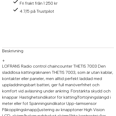
s
Fri frakt från 1 250 kr
T
h
4.7/5 på Trustpilot
e
t
i
s
7
0
0
3
Beskrivning
t
r
+
å
LOFRANS Radio control chaincounter THETIS 7003 Den
d
sladdlösa kättingräknaren THETIS 7003, som är utan kablar,
l
kontakter eller paneler, men alltid perfekt laddad med
ö
uppladdningsbart batteri, ger full manöverfrihet och
s
f
komfort vid avläsning under ankring. Förstärkta skydd och
j
knappar. Hastighetsindikator för kätting/förtöjningslängd i
ä
meter eller fot Spänningsindikator Upp-larmsensor
r
r
Påkopplingsknapp/justering av knapptoner High Vision
k
LCD-skärm/bakgrundsbelyst skärm/åtta kontrastnivåer