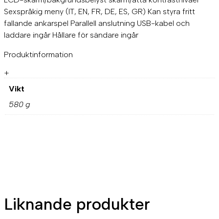
o
Sexspråkig meny (IT, EN, FR, DE, ES, GR) Kan styra fritt
n
fallande ankarspel Parallell anslutning USB-kabel och
t
r
laddare ingår Hållare för sändare ingår
o
l
Produktinformation
l
m
+
e
Vikt
d
k
580 g
e
d
j
e
r
ä
k
n
a
r
Liknande produkter
e
m