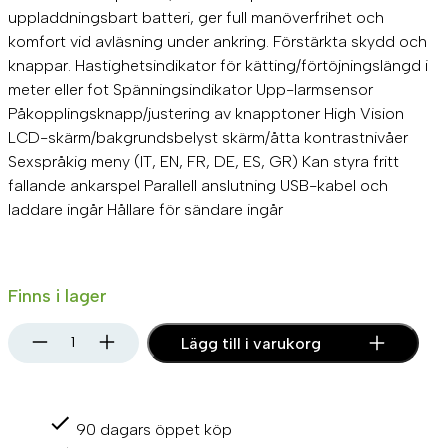
uppladdningsbart batteri, ger full manöverfrihet och
komfort vid avläsning under ankring. Förstärkta skydd och
knappar. Hastighetsindikator för kätting/förtöjningslängd i
meter eller fot Spänningsindikator Upp-larmsensor
Påkopplingsknapp/justering av knapptoner High Vision
LCD-skärm/bakgrundsbelyst skärm/åtta kontrastnivåer
Sexspråkig meny (IT, EN, FR, DE, ES, GR) Kan styra fritt
fallande ankarspel Parallell anslutning USB-kabel och
laddare ingår Hållare för sändare ingår
Finns i lager
L
Lägg till i varukorg
o
f
r
a
90 dagars öppet köp
n