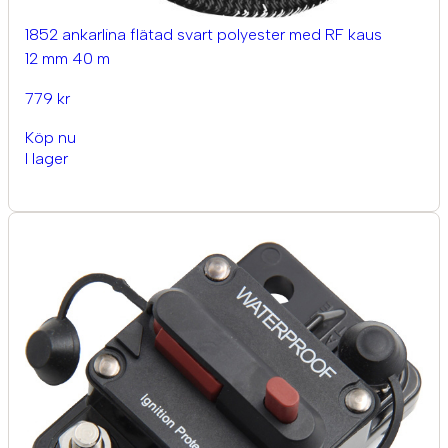
1852 ankarlina flätad svart polyester med RF kaus
12 mm 40 m
779 kr
Köp nu
I lager