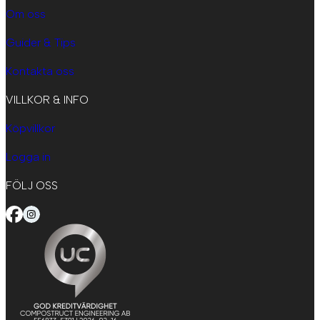
Om oss
Guider & Tips
Kontakta oss
VILLKOR & INFO
Köpvillkor
Logga in
FÖLJ OSS