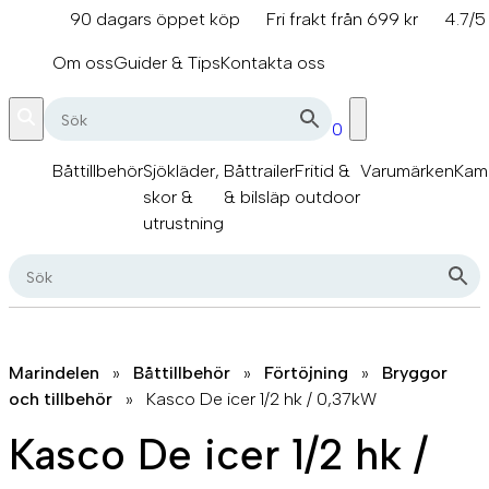
Hoppa
90 dagars öppet köp
Fri frakt från 699 kr
4.7/5
till
info@marindelen.se
innehåll
Om oss
Guider & Tips
Kontakta oss
0
Båttillbehör
Sjökläder,
Båttrailer
Fritid &
Varumärken
Kam
skor &
& bilsläp
outdoor
utrustning
Marindelen
»
Båttillbehör
»
Förtöjning
»
Bryggor
och tillbehör
»
Kasco De icer 1/2 hk / 0,37kW
Kasco De icer 1/2 hk /