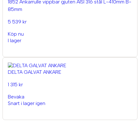
1852 Ankarrulle vippbar gjuten AISI 316 stål L-410mm B-
85mm
5 539 kr
Köp nu
I lager
DELTA GALVAT ANKARE
1 315 kr
Bevaka
Snart i lager igen