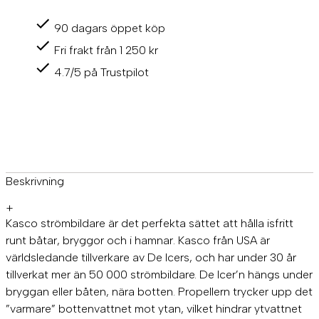
90 dagars öppet köp
Fri frakt från 1 250 kr
4.7/5 på Trustpilot
Beskrivning
+
Kasco strömbildare är det perfekta sättet att hålla isfritt
runt båtar, bryggor och i hamnar. Kasco från USA är
världsledande tillverkare av De Icers, och har under 30 år
tillverkat mer än 50 000 strömbildare. De Icer’n hängs under
bryggan eller båten, nära botten. Propellern trycker upp det
”varmare” bottenvattnet mot ytan, vilket hindrar ytvattnet