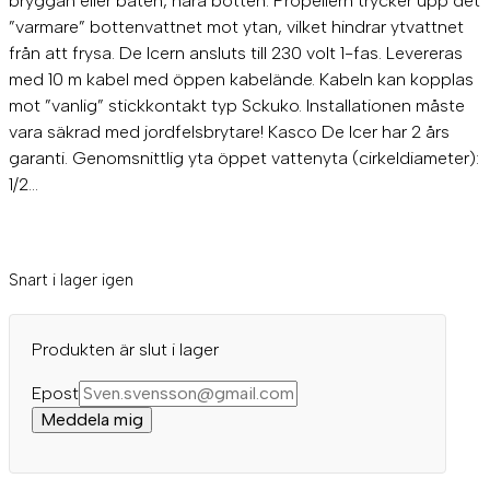
bryggan eller båten, nära botten. Propellern trycker upp det
”varmare” bottenvattnet mot ytan, vilket hindrar ytvattnet
från att frysa. De Icern ansluts till 230 volt 1-fas. Levereras
med 10 m kabel med öppen kabelände. Kabeln kan kopplas
mot ”vanlig” stickkontakt typ Sckuko. Installationen måste
vara säkrad med jordfelsbrytare! Kasco De Icer har 2 års
garanti. Genomsnittlig yta öppet vattenyta (cirkeldiameter):
1/2…
Snart i lager igen
Produkten är slut i lager
Epost
Meddela mig