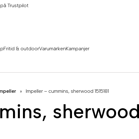
 på Trustpilot
äp
Fritid & outdoor
Varumärken
Kampanjer
mpeller
»
Impeller – cummins, sherwood 1515181
mins, sherwood