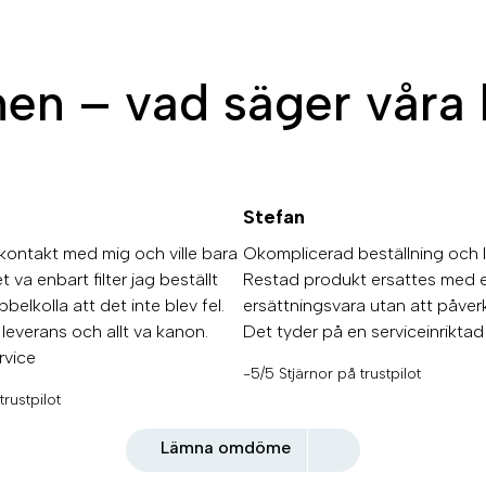
n – vad säger våra 
Stefan
kontakt med mig och ville bara
Okomplicerad beställning och 
 va enbart filter jag beställt
Restad produkt ersattes med 
belkolla att det inte blev fel.
ersättningsvara utan att påverk
 leverans och allt va kanon.
Det tyder på en serviceinrikta
rvice
-5/5 Stjärnor på trustpilot
trustpilot
Lämna omdöme