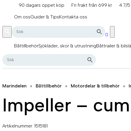
Hoppa
90 dagars öppet köp
Fri frakt från 699 kr
4.7/5
till
info@marindelen.se
innehåll
Om oss
Guider & Tips
Kontakta oss
0
Båttillbehör
Sjökläder, skor & utrustning
Båttrailer & bilsl
Marindelen
»
Båttillbehör
»
Motordelar & tillbehör
»
I
Impeller – cum
Artikelnummer:
1515181