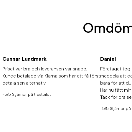
Omdöme
Gunnar Lundmark
Daniel
Priset var bra och leveransen var snabb.
Företaget tog 
Kunde betalade via Klarna som har ett få först
meddela att det
betala sen alternativ.
bara för att dub
Har nu fått min
-5/5 Stjärnor på trustpilot
Tack för bra se
-5/5 Stjärnor på 