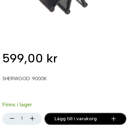
599,00
kr
SHERWOOD: 9000K
Finns i lager
I
Lägg till i varukorg
m
p
e