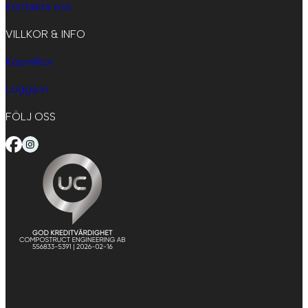
Kontakta oss
VILLKOR & INFO
Köpvillkor
Logga in
FÖLJ OSS