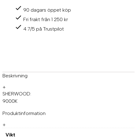
l
90 dagars öppet köp
l
e
Fri frakt från 1 250 kr
r
-
4.7/5 på Trustpilot
s
h
e
r
w
o
o
d
Beskrivning
m
ä
+
n
SHERWOOD:
g
9000K
d
Produktinformation
+
Vikt