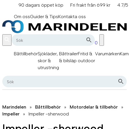
Hoppa
90 dagars öppet köp
Fri frakt från 699 kr
4.7/5
till
info@marindelen.se
innehåll
Om oss
Guider & Tips
Kontakta oss
0
Båttillbehör
Sjökläder,
Båttrailer
Fritid &
Varumärken
Kam
skor &
& bilsläp
outdoor
utrustning
Marindelen
»
Båttillbehör
»
Motordelar & tillbehör
»
Impeller
»
Impeller -sherwood
Impeller -sherwood