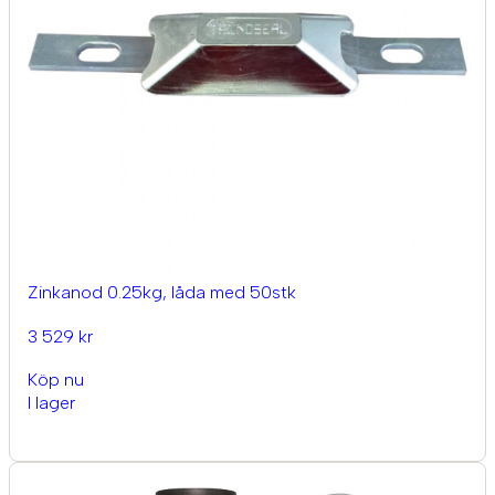
Zinkanod 0.25kg, låda med 50stk
3 529 kr
Köp nu
I lager