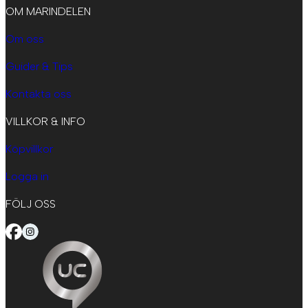
OM MARINDELEN
Om oss
Guider & Tips
Kontakta oss
VILLKOR & INFO
Köpvillkor
Logga in
FÖLJ OSS