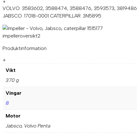
s
+
c
VOLVO: 3583602, 3588474, 3588476, 3593573, 3819486
o
JABSCO: 17018-0001 CATERPILLAR: 3N5895
,
c
a
t
e
Produktinformation
r
p
+
i
l
Vikt
l
a
370 g
r
1
Vingar
5
1
8
5
1
Motor
7
Jabsco, Volvo Penta
7
m
ä