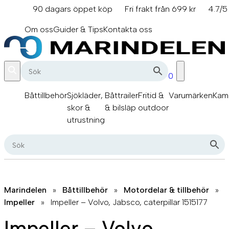
Hoppa
90 dagars öppet köp
Fri frakt från 699 kr
4.7/5
till
info@marindelen.se
innehåll
Om oss
Guider & Tips
Kontakta oss
0
Båttillbehör
Sjökläder,
Båttrailer
Fritid &
Varumärken
Kam
skor &
& bilsläp
outdoor
utrustning
Marindelen
»
Båttillbehör
»
Motordelar & tillbehör
»
Impeller
»
Impeller – Volvo, Jabsco, caterpillar 1515177
Impeller – Volvo,