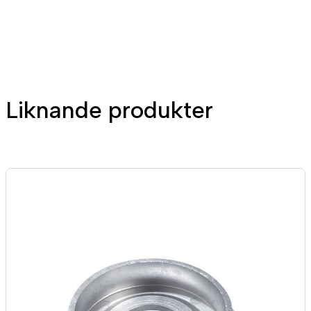
n
g
d
Liknande produkter