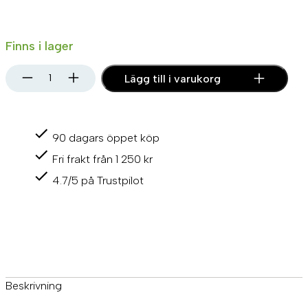
Finns i lager
I
Lägg till i varukorg
m
p
e
l
90 dagars öppet köp
l
e
Fri frakt från 1 250 kr
r
–
4.7/5 på Trustpilot
V
o
l
v
o
,
J
a
Beskrivning
b