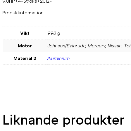
9.8HP (4-Stroke) 2012-
Produktinformation
+
Vikt
990 g
Motor
Johnson/Evinrude, Mercury, Nissan, To
Material 2
Aluminium
Liknande produkter