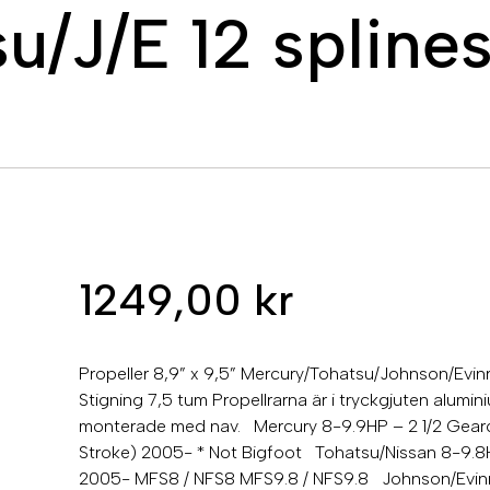
u/J/E 12 spline
1249,00
kr
Propeller 8,9” x 9,5” Mercury/Tohatsu/Johnson/Evinr
Stigning 7,5 tum Propellrarna är i tryckgjuten alu
monterade med nav. Mercury 8-9.9HP – 2 1/2 Gearc
Stroke) 2005- * Not Bigfoot Tohatsu/Nissan 8-9.8H
2005- MFS8 / NFS8 MFS9.8 / NFS9.8 Johnson/Evinru