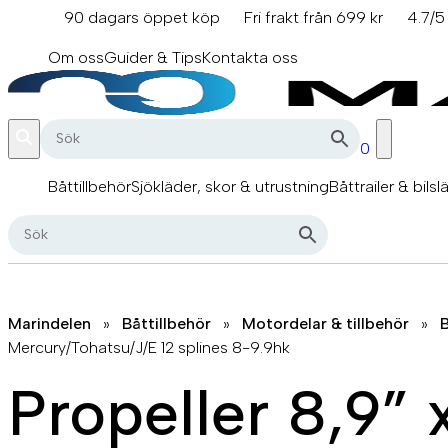
Hoppa
90 dagars öppet köp
Fri frakt från 699 kr
4.7/5
till
info@marindelen.se
innehåll
Om oss
Guider & Tips
Kontakta oss
0
Båttillbehör
Sjökläder, skor & utrustning
Båttrailer & bilsl
Marindelen
»
Båttillbehör
»
Motordelar & tillbehör
»
B
Mercury/Tohatsu/J/E 12 splines 8-9.9hk
Propeller 8,9” x