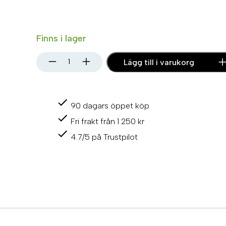
Finns i lager
P
Lägg till i varukorg
r
o
p
e
90 dagars öppet köp
l
l
Fri frakt från 1 250 kr
e
r
4.7/5 på Trustpilot
8
,
9
'
'
x
9
,
5