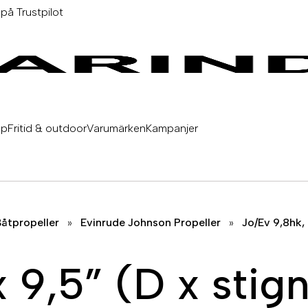
 på Trustpilot
äp
Fritid & outdoor
Varumärken
Kampanjer
åtpropeller
»
Evinrude Johnson Propeller
»
Jo/Ev 9,8hk,
 9,5” (D x stign