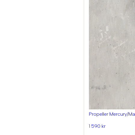
Propeller Mercury/Ma
1 590 kr