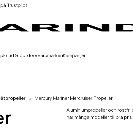
 på Trustpilot
äp
Fritid & outdoor
Varumärken
Kampanjer
åtpropeller
»
Mercury Mariner Mercruiser Propeller
er
Aluminiumpropeller och rostfri p
har många modeller till bra pris