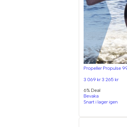
Propeller Propulse 9
3 069 kr
3 265 kr
6% Deal
Bevaka
Snart i lager igen