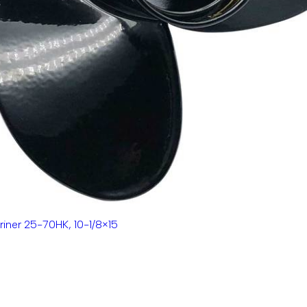
riner 25-70HK, 10-1/8×15