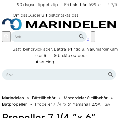
Hoppa
90 dagars öppet köp
Fri frakt från 699 kr
4.7/5
till
info@marindelen.se
innehåll
Om oss
Guider & Tips
Kontakta oss
0
Båttillbehör
Sjökläder,
Båttrailer
Fritid &
Varumärken
Kam
skor &
& bilsläp
outdoor
utrustning
Marindelen
»
Båttillbehör
»
Motordelar & tillbehör
»
Båtpropeller
»
Propeller 7 1/4 ”x 6” Yamaha F2,5A, F3A
Propeller 7 1/4 ”x 6”