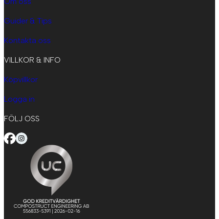
Om oss
Guider & Tips
Kontakta oss
VILLKOR & INFO
Köpvillkor
Logga in
FÖLJ OSS