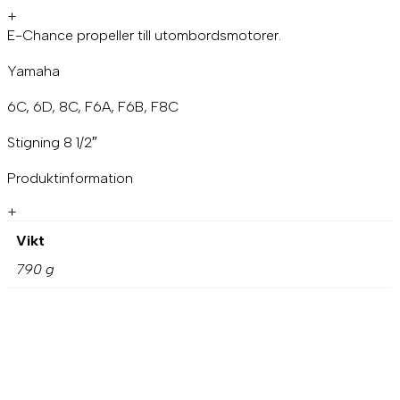
2
+
"
E-Chance propeller till utombordsmotorer.
n
Y
Yamaha
a
m
6C, 6D, 8C, F6A, F6B, F8C
a
h
Stigning 8 1/2″
a
6
Produktinformation
c
/
+
d
,
Vikt
8
790 g
c
,
f
6
a
/
b
,