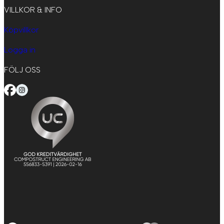
VILLKOR & INFO
Köpvillkor
Logga in
FÖLJ OSS