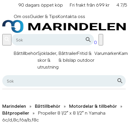
Hoppa
90 dagars öppet köp
Fri frakt från 699 kr
4.7/5
till
info@marindelen.se
innehåll
Om oss
Guider & Tips
Kontakta oss
0
Båttillbehör
Sjökläder,
Båttrailer
Fritid &
Varumärken
Kam
skor &
& bilsläp
outdoor
utrustning
Marindelen
»
Båttillbehör
»
Motordelar & tillbehör
»
Båtpropeller
»
Propeller 8 1/2″ x 8 1/2″ n Yamaha
6c/d,8c,f6a/b,f8c