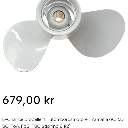
679,00
kr
E-Chance propeller till utombordsmotorer. Yamaha 6C, 6D,
8C, F6A, F6B, F8C Stigning 8 1/2″