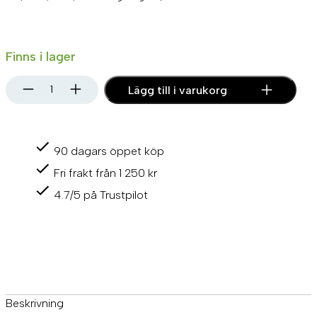
Finns i lager
P
Lägg till i varukorg
r
o
p
e
90 dagars öppet köp
l
l
Fri frakt från 1 250 kr
e
r
4.7/5 på Trustpilot
8
1
/
2
"
x
8
1
Beskrivning
/