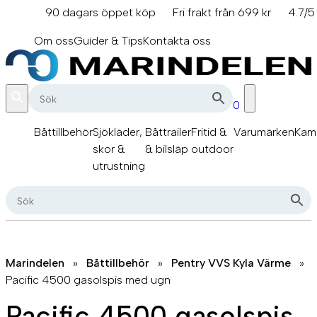
Hoppa
90 dagars öppet köp
Fri frakt från 699 kr
4.7/5
till
info@marindelen.se
innehåll
Om oss
Guider & Tips
Kontakta oss
0
Båttillbehör
Sjökläder,
Båttrailer
Fritid &
Varumärken
Kam
skor &
& bilsläp
outdoor
utrustning
Marindelen
»
Båttillbehör
»
Pentry VVS Kyla Värme
»
Pacific 4500 gasolspis med ugn
Pacific 4500 gasolspis