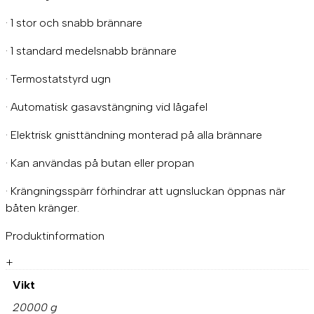
· 1 stor och snabb brännare
· 1 standard medelsnabb brännare
· Termostatstyrd ugn
· Automatisk gasavstängning vid lågafel
· Elektrisk gnisttändning monterad på alla brännare
· Kan användas på butan eller propan
· Krängningsspärr förhindrar att ugnsluckan öppnas när
båten kränger.
Produktinformation
+
Vikt
20000 g