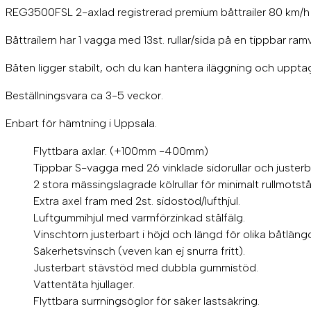
REG3500FSL 2-axlad registrerad premium båttrailer 80 km/h 
Båttrailern har 1 vagga med 13st. rullar/sida på en tippbar ram
Båten ligger stabilt, och du kan hantera iläggning och upptag
Beställningsvara ca 3-5 veckor.
Enbart för hämtning i Uppsala.
Flyttbara axlar. (+100mm -400mm)
Tippbar S-vagga med 26 vinklade sidorullar och justerb
2 stora mässingslagrade kölrullar för minimalt rullmotst
Extra axel fram med 2st. sidostöd/lufthjul.
Luftgummihjul med varmförzinkad stålfälg.
Vinschtorn justerbart i höjd och längd för olika båtlän
Säkerhetsvinsch (veven kan ej snurra fritt).
Justerbart stävstöd med dubbla gummistöd.
Vattentäta hjullager.
Flyttbara surrningsöglor för säker lastsäkring.