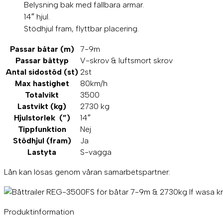
Belysning bak med fällbara armar.
14″ hjul.
Stödhjul fram, flyttbar placering.
Passar båtar (m)
7-9m
Passar båttyp
V-skrov & luftsmort skrov
Antal sidostöd (st)
2st
Max hastighet
80km/h
Totalvikt
3500
Lastvikt (kg)
2730 kg
Hjulstorlek (”)
14″
Tippfunktion
Nej
Stödhjul (fram)
Ja
Lastyta
S-vagga
Lån kan lösas genom våran samarbetspartner:
Produktinformation