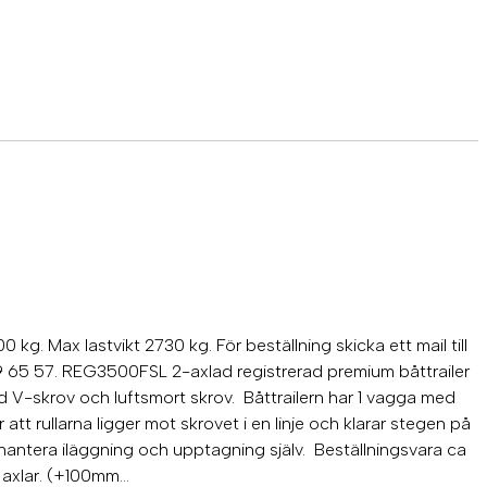
 kg. Max lastvikt 2730 kg. För beställning skicka ett mail till
9 65 57. REG3500FSL 2-axlad registrerad premium båttrailer
 V-skrov och luftsmort skrov. Båttrailern har 1 vagga med
 att rullarna ligger mot skrovet i en linje och klarar stegen på
n hantera iläggning och upptagning själv. Beställningsvara ca
a axlar. (+100mm…