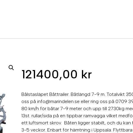
121400,00
kr
Bålstasläpet Båttrailer. Båtlängd 7-9 m. Totalvikt 3500
oss på info@marindelen.se eller ring oss på 0709 3
80 km/h för båtar 7-9 meter och upp till 2730kg med
13st. rullar/sida på en tippbar ramvagga vilket medför
ett luftsmort skrov. Båten ligger stabilt, och du ka
3-5 veckor. Enbart för hämtning i Uppsala. Flyttbar