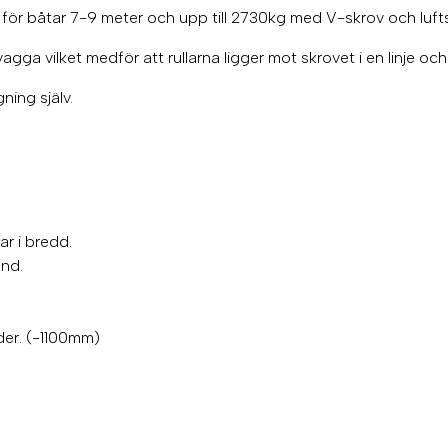
för båtar 7-9 meter och upp till 2730kg med V-skrov och luft
vagga vilket medför att rullarna ligger mot skrovet i en linje oc
ning själv.
ar i bredd.
ånd.
gder. (-1100mm)