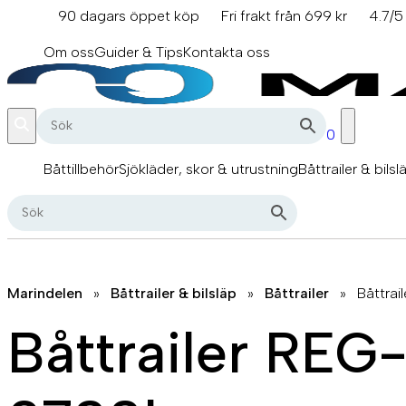
Hoppa
90 dagars öppet köp
Fri frakt från 699 kr
4.7/5
till
info@marindelen.se
innehåll
Om oss
Guider & Tips
Kontakta oss
0
Båttillbehör
Sjökläder, skor & utrustning
Båttrailer & bilsl
Marindelen
»
Båttrailer & bilsläp
»
Båttrailer
»
Båttra
Båttrailer REG