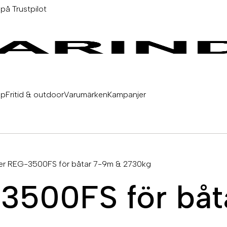
 på Trustpilot
äp
Fritid & outdoor
Varumärken
Kampanjer
iler REG-3500FS för båtar 7-9m & 2730kg
-3500FS för bå