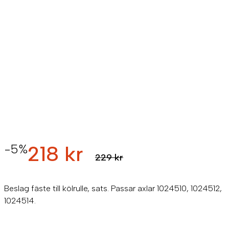
-5%
218 kr
229 kr
Beslag fäste till kölrulle, sats. Passar axlar 1024510, 1024512,
1024514.