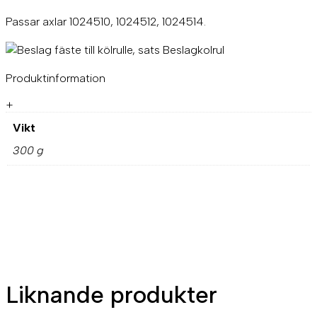
l
l
Passar axlar 1024510, 1024512, 1024514.
e
,
s
a
Produktinformation
t
s
+
m
ä
Vikt
n
300 g
g
d
Liknande produkter