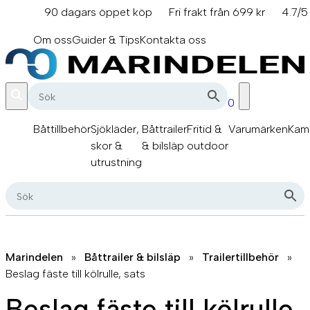
Hoppa
90 dagars öppet köp
Fri frakt från 699 kr
4.7/5
till
info@marindelen.se
innehåll
Om oss
Guider & Tips
Kontakta oss
0
Båttillbehör
Sjökläder,
Båttrailer
Fritid &
Varumärken
Kam
skor &
& bilsläp
outdoor
utrustning
Marindelen
»
Båttrailer & bilsläp
»
Trailertillbehör
»
Beslag fäste till kölrulle, sats
Beslag fäste till kölrulle,