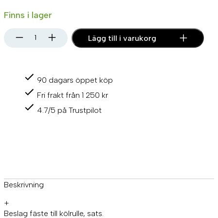
Finns i lager
B
Lägg till i varukorg
e
s
l
a
90 dagars öppet köp
g
f
Fri frakt från 1 250 kr
ä
s
4.7/5 på Trustpilot
t
e
t
i
l
l
k
ö
Beskrivning
l
r
+
u
Beslag fäste till kölrulle, sats.