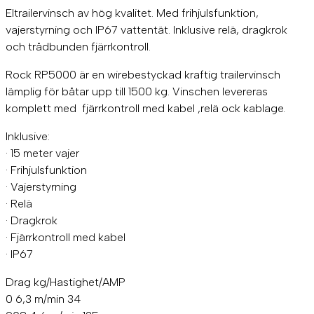
e
Eltrailervinsch av hög kvalitet. Med frihjulsfunktion,
r
vajerstyrning och IP67 vattentät. Inklusive relä, dragkrok
v
och trådbunden fjärrkontroll.
i
n
Rock RP5000 är en wirebestyckad kraftig trailervinsch
s
c
lämplig för båtar upp till 1500 kg. Vinschen levereras
h
komplett med fjärrkontroll med kabel ,relä ock kablage.
1
2
Inklusive:
V
· 15 meter vajer
d
c
· Frihjulsfunktion
3
· Vajerstyrning
.
· Relä
8
· Dragkrok
H
K
· Fjärrkontroll med kabel
(
· IP67
2
.
Drag kg/Hastighet/AMP
8
0 6,3 m/min 34
K