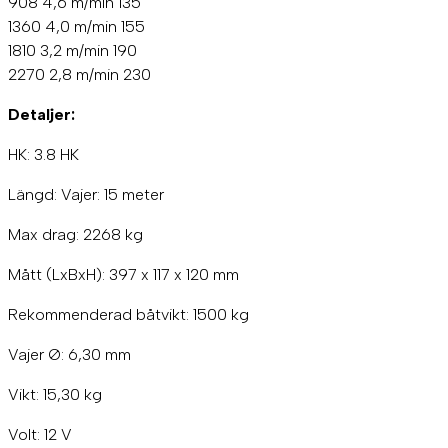
908 4,6 m/min 135
w
)
1360 4,0 m/min 155
2
1810 3,2 m/min 190
2
2270 2,8 m/min 230
6
8
Detaljer:
k
g
HK: 3.8 HK
m
e
d
Längd: Vajer: 15 meter
w
i
Max drag: 2268 kg
r
e
Mått (LxBxH): 397 x 117 x 120 mm
m
ä
Rekommenderad båtvikt: 1500 kg
n
g
Vajer Ø: 6,30 mm
d
Vikt: 15,30 kg
Volt: 12 V