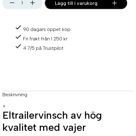
R
Lägg till i varukorg
o
c
k
R
90 dagars öppet köp
P
5
Fri frakt från 1 250 kr
0
0
4.7/5 på Trustpilot
0
e
l
e
k
t
r
i
Beskrivning
s
k
+
t
Eltrailervinsch av hög
r
a
kvalitet med vajer
i
l