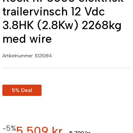
trailervinsch 12 Vdc
3.8HK (2.8Kw) 2268kg
med wire
Artikelnummer:
1021084
5% Deal
-5%
5 509 kr