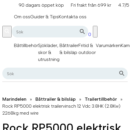
Hoppa
90 dagars öppet köp
Fri frakt från 699 kr
4.7/5
till
info@marindelen.se
innehåll
Om oss
Guider & Tips
Kontakta oss
0
Båttillbehör
Sjökläder,
Båttrailer
Fritid &
Varumärken
Kam
skor &
& bilsläp
outdoor
utrustning
Marindelen
»
Båttrailer & bilsläp
»
Trailertillbehör
»
Rock RP5000 elektrisk trailervinsch 12 Vdc 3.8HK (2.8Kw)
2268kg med wire
Rock RP5000 elektrisk