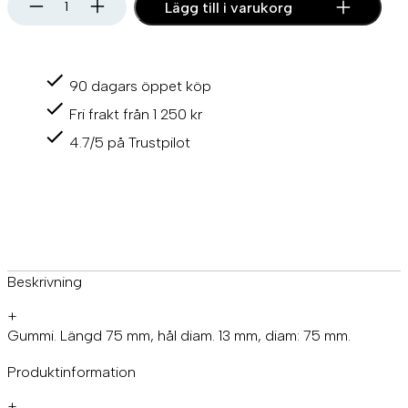
S
Lägg till i varukorg
t
ä
v
r
90 dagars öppet köp
u
l
Fri frakt från 1 250 kr
l
e
4.7/5 på Trustpilot
7
6
x
7
6
m
m
m
Beskrivning
ä
n
+
g
Gummi. Längd 75 mm, hål diam. 13 mm, diam: 75 mm.
d
Produktinformation
+