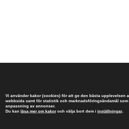
­
­
­
­
­
Vi använder kakor (cookies) för att ge den bästa upplevelsen a
webbsida samt för statistik och marknadsföringsändamål som
anpassning av annonser.
Du kan
läsa mer om kakor
och välja bort dem i
inställningar
.
­
­
­