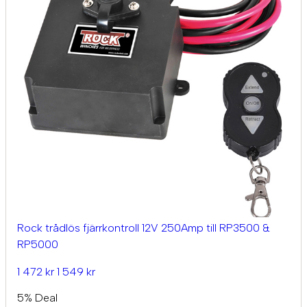
Rock trådlös fjärrkontroll 12V 250Amp till RP3500 &
RP5000
1 472 kr
1 549 kr
5% Deal