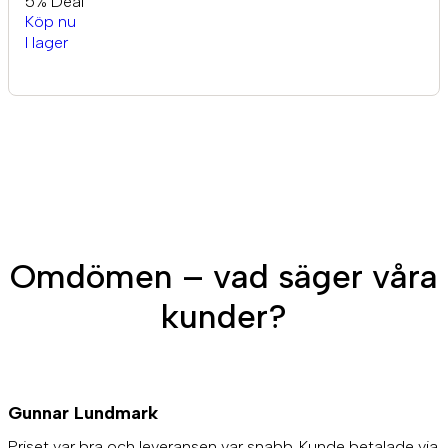
5% Deal
Köp nu
I lager
Omdömen – vad säger våra
kunder?
Gunnar Lundmark
Priset var bra och leveransen var snabb. Kunde betalade via