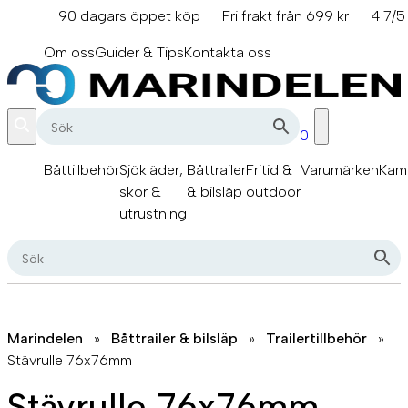
Hoppa
90 dagars öppet köp
Fri frakt från 699 kr
4.7/5
till
info@marindelen.se
innehåll
Om oss
Guider & Tips
Kontakta oss
0
Båttillbehör
Sjökläder,
Båttrailer
Fritid &
Varumärken
Kam
skor &
& bilsläp
outdoor
utrustning
Marindelen
»
Båttrailer & bilsläp
»
Trailertillbehör
»
Stävrulle 76x76mm
Stävrulle 76x76mm