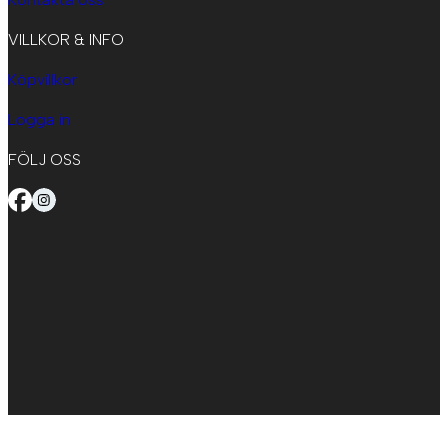
VILLKOR & INFO
Köpvillkor
Logga in
FÖLJ OSS