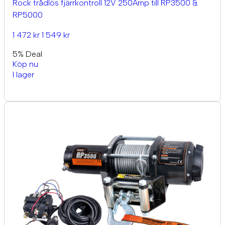
Rock trådlös fjärrkontroll 12V 250Amp till RP3500 &
RP5000
1 472 kr
1 549 kr
5% Deal
Köp nu
I lager