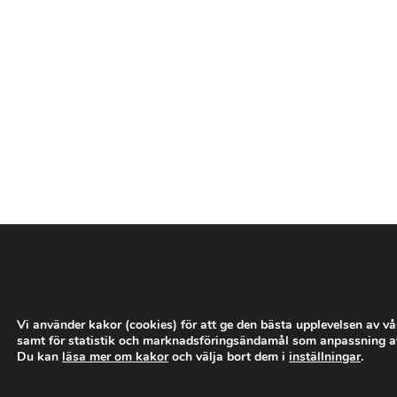
­
­
­
­
­
Vi använder kakor (cookies) för att ge den bästa upplevelsen av v
samt för statistik och marknadsföringsändamål som anpassning a
Du kan
läsa mer om kakor
och välja bort dem i
inställningar
.
­
­