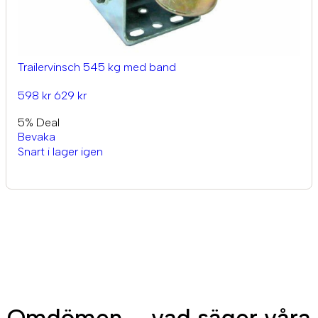
Trailervinsch 545 kg med band
598 kr
629 kr
5% Deal
Bevaka
Snart i lager igen
Omdömen – vad säger våra