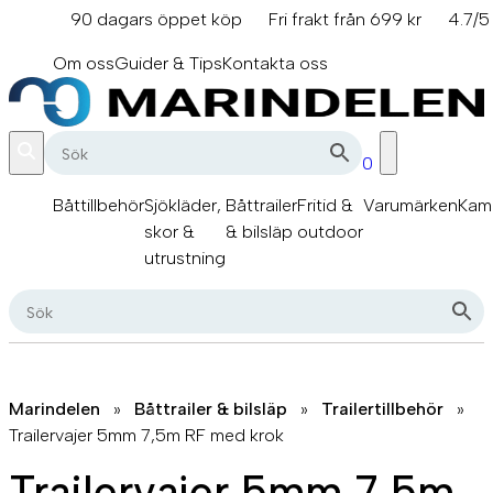
Hoppa
90 dagars öppet köp
Fri frakt från 699 kr
4.7/5
till
info@marindelen.se
innehåll
Om oss
Guider & Tips
Kontakta oss
0
Båttillbehör
Sjökläder,
Båttrailer
Fritid &
Varumärken
Kam
skor &
& bilsläp
outdoor
utrustning
Marindelen
»
Båttrailer & bilsläp
»
Trailertillbehör
»
Trailervajer 5mm 7,5m RF med krok
Trailervajer 5mm 7,5m