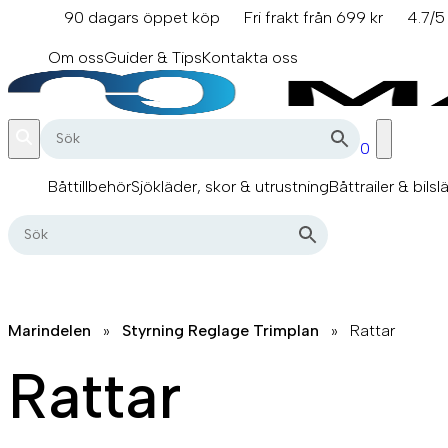
Hoppa
90 dagars öppet köp
Fri frakt från 699 kr
4.7/5
till
info@marindelen.se
innehåll
Om oss
Guider & Tips
Kontakta oss
0
Båttillbehör
Sjökläder, skor & utrustning
Båttrailer & bilsl
Marindelen
»
Styrning Reglage Trimplan
»
Rattar
Rattar