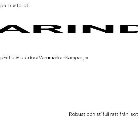
 på Trustpilot
äp
Fritid & outdoor
Varumärken
Kampanjer
Robust och stilfull ratt från Iso