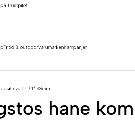
 på Trustpilot
äp
Fritid & outdoor
Varumärken
Kampanjer
osit svart 1 1/4″ 38mm
gstos hane komp