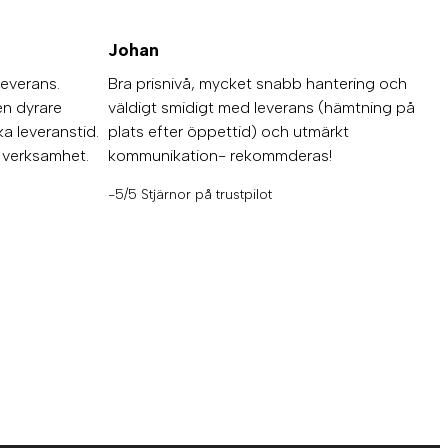
Johan
leverans.
Bra prisnivå, mycket snabb hantering och
en dyrare
väldigt smidigt med leverans (hämtning på
a leveranstid.
plats efter öppettid) och utmärkt
d verksamhet.
kommunikation- rekommderas!
-5/5 Stjärnor på trustpilot