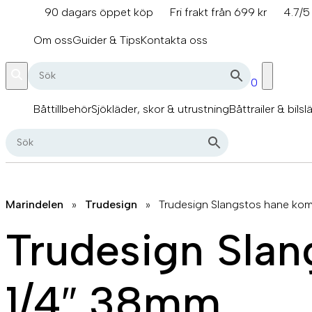
Hoppa
90 dagars öppet köp
Fri frakt från 699 kr
4.7/5
till
info@marindelen.se
innehåll
Om oss
Guider & Tips
Kontakta oss
0
Båttillbehör
Sjökläder, skor & utrustning
Båttrailer & bilsl
Marindelen
»
Trudesign
»
Trudesign Slangstos hane komp
Trudesign Slan
1/4″ 38mm