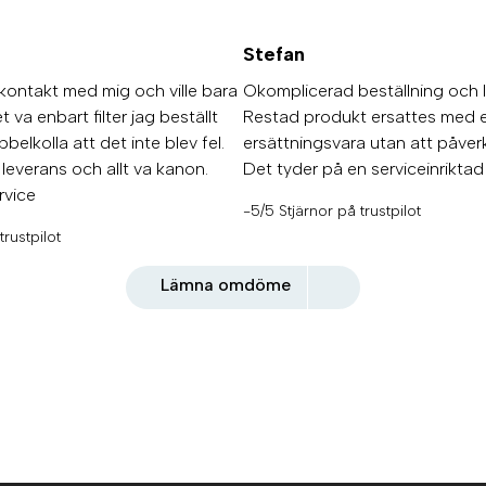
Stefan
kontakt med mig och ville bara
Okomplicerad beställning och 
 va enbart filter jag beställt
Restad produkt ersattes med 
belkolla att det inte blev fel.
ersättningsvara utan att påverk
 leverans och allt va kanon.
Det tyder på en serviceinrikta
rvice
-5/5 Stjärnor på trustpilot
trustpilot
Lämna omdöme