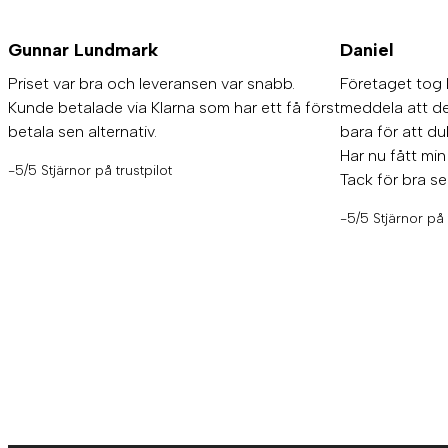
Gunnar Lundmark
Daniel
Priset var bra och leveransen var snabb.
Företaget tog 
Kunde betalade via Klarna som har ett få först
meddela att det
betala sen alternativ.
bara för att dub
Har nu fått min
-5/5 Stjärnor på trustpilot
Tack för bra se
-5/5 Stjärnor på 