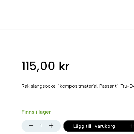
115,00
kr
Rak slangsockel i kompositmaterial. Passar till Tru-De
Finns i lager
T
Lägg till i varukorg
r