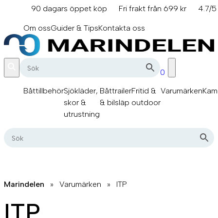
Hoppa
90 dagars öppet köp
Fri frakt från 699 kr
4.7/5
till
info@marindelen.se
innehåll
Om oss
Guider & Tips
Kontakta oss
0
Båttillbehör
Sjökläder,
Båttrailer
Fritid &
Varumärken
Kam
skor &
& bilsläp
outdoor
utrustning
Marindelen
»
Varumärken
»
ITP
ITP