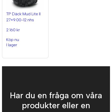
TP Däck Mud Lite II
27×9.00-12 nhs
2 160 kr
Köp nu
I lager
Har du en fråga om våra
produkter eller en