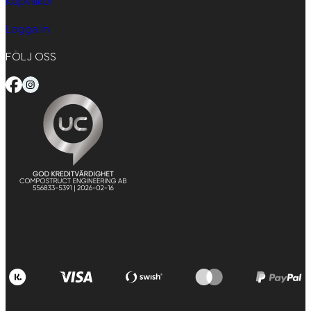
Köpvillkor
Logga in
FÖLJ OSS