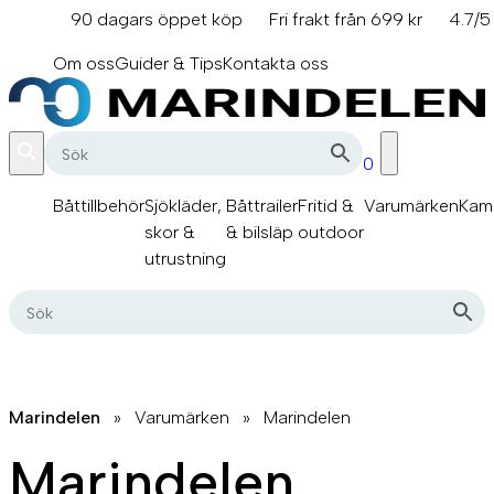
Hoppa
90 dagars öppet köp
Fri frakt från 699 kr
4.7/5
till
info@marindelen.se
innehåll
Om oss
Guider & Tips
Kontakta oss
0
Båttillbehör
Sjökläder,
Båttrailer
Fritid &
Varumärken
Kam
skor &
& bilsläp
outdoor
utrustning
Marindelen
»
Varumärken
»
Marindelen
Marindelen