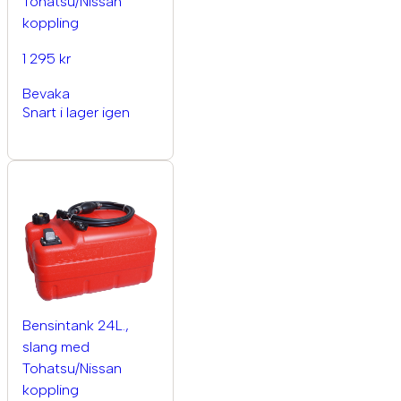
Tohatsu/Nissan
koppling
1 295 kr
Bevaka
Snart i lager igen
Bensintank 24L.,
slang med
Tohatsu/Nissan
koppling