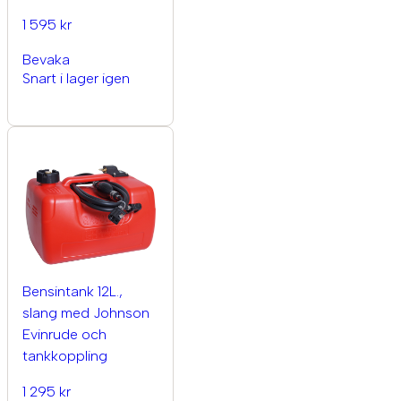
1 595 kr
Bevaka
Snart i lager igen
Bensintank 12L.,
slang med Johnson
Evinrude och
tankkoppling
1 295 kr