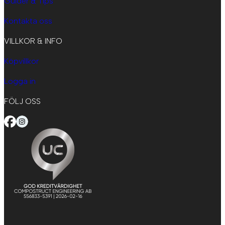
Guider & Tips
Kontakta oss
VILLKOR & INFO
Köpvillkor
Logga in
FÖLJ OSS