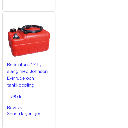
Bensintank 24L.,
slang med Johnson
Evinrude och
tankkoppling
1 595 kr
Bevaka
Snart i lager igen