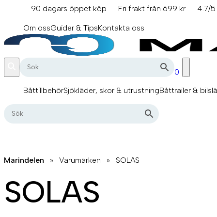
Hoppa
90 dagars öppet köp
Fri frakt från 699 kr
4.7/5
till
info@marindelen.se
innehåll
Om oss
Guider & Tips
Kontakta oss
0
Båttillbehör
Sjökläder, skor & utrustning
Båttrailer & bilsl
Marindelen
»
Varumärken
»
SOLAS
SOLAS