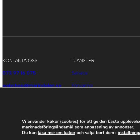
KONTAKTA OSS
TJÄNSTER
073 97 16 075
Service
webshop@marindelen.se
Förvaring
­
Elkonvertering
­
­
­
­
Vi använder kakor (cookies) för att ge den bästa upplevels
marknadsföringsändamål som anpassning av annonser.
Du kan
läsa mer om kakor
och välja bort dem i
inställning
­