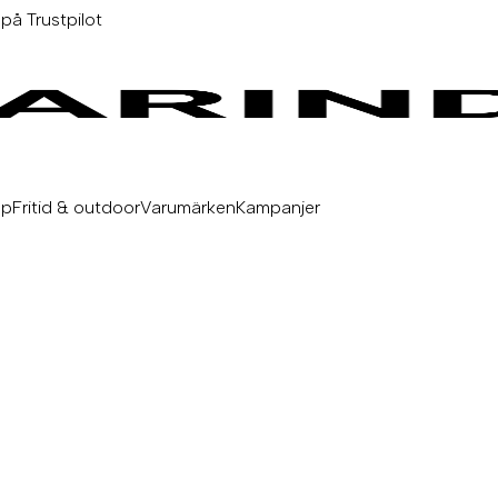
 på Trustpilot
äp
Fritid & outdoor
Varumärken
Kampanjer