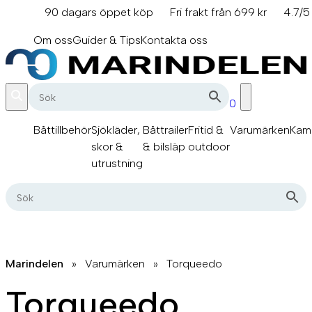
Hoppa
90 dagars öppet köp
Fri frakt från 699 kr
4.7/5
till
info@marindelen.se
innehåll
Om oss
Guider & Tips
Kontakta oss
0
Båttillbehör
Sjökläder,
Båttrailer
Fritid &
Varumärken
Kam
skor &
& bilsläp
outdoor
utrustning
Marindelen
»
Varumärken
»
Torqueedo
Torqueedo