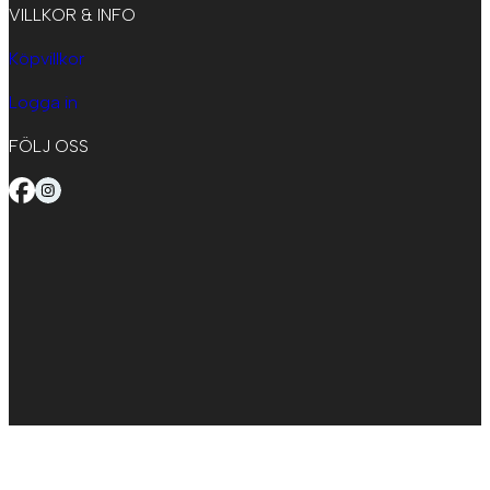
VILLKOR & INFO
Köpvillkor
Logga in
FÖLJ OSS