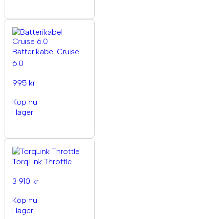
Batterikabel Cruise
6.0
995 kr
Köp nu
I lager
TorqLink Throttle
3 910 kr
Köp nu
I lager