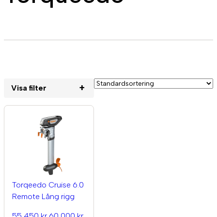
+
Visa filter
Torqeedo Cruise 6.0
Remote Lång rigg
55 450 kr
60 000 kr