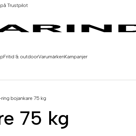
 på Trustpilot
äp
Fritid & outdoor
Varumärken
Kampanjer
-ring bojankare 75 kg
re 75 kg