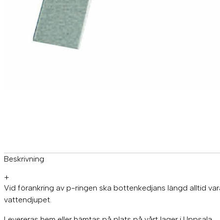
Beskrivning
+
Vid förankring av p-ringen ska bottenkedjans längd alltid v
vattendjupet.
Levereras hem eller hämtas på plats på vårt lager i Uppsala.