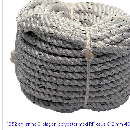
1852 ankarlina 3-slagen polyester med RF kaus Ø12 mm 4