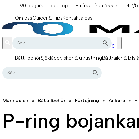
Hoppa
90 dagars öppet köp
Fri frakt från 699 kr
4.7/5
till
info@marindelen.se
innehåll
Om oss
Guider & Tips
Kontakta oss
0
Båttillbehör
Sjökläder, skor & utrustning
Båttrailer & bilsl
Marindelen
»
Båttillbehör
»
Förtöjning
»
Ankare
»
P
P-ring bojanka