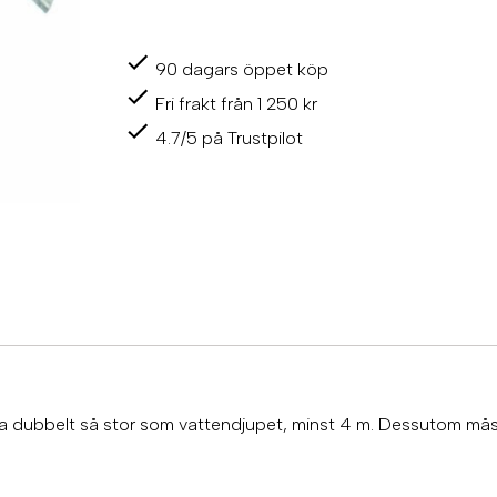
r
i
n
90 dagars öppet köp
g
b
Fri frakt från 1 250 kr
o
j
4.7/5 på Trustpilot
a
n
k
a
r
e
7
5
k
g
m
ä
n
ara dubbelt så stor som vattendjupet, minst 4 m. Dessutom mås
g
d