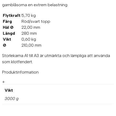
garnblåsorna en extrem belastning.
Flytkraft
5,70 kg
Färg
Röd/svart topp
Hål Ø
22,00 mm
Längd
280 mm
Vikt
0,60 kg
Ø
210,00 mm
Storlekarna A1 till A3 är utmärkta och lämpliga att använda
som klotfendert.
Produktinformation
+
Vikt
3000 g