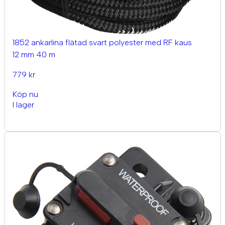
1852 ankarlina flätad svart polyester med RF kaus
12 mm 40 m
779 kr
Köp nu
I lager