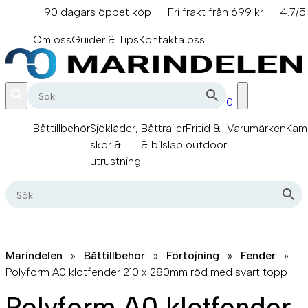
Hoppa
90 dagars öppet köp
Fri frakt från 699 kr
4.7/5
till
info@marindelen.se
innehåll
Om oss
Guider & Tips
Kontakta oss
0
Båttillbehör
Sjökläder,
Båttrailer
Fritid &
Varumärken
Kam
skor &
& bilsläp
outdoor
utrustning
Marindelen
»
Båttillbehör
»
Förtöjning
»
Fender
»
Polyform A0 klotfender 210 x 280mm röd med svart topp
Polyform A0 klotfender